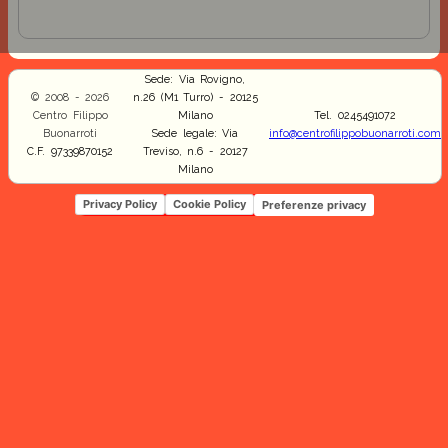
Sede: Via Rovigno,
© 2008 - 2026
n.26 (M1 Turro) - 20125
Centro Filippo
Milano
Tel. 0245491072
Buonarroti
Sede legale: Via
info@centrofilippobuonarroti.com
C.F. 97339870152
Treviso, n.6 - 20127
Milano
Privacy Policy
Cookie Policy
Preferenze privacy