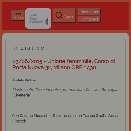
Newsletter
Cerca
Menu
Contattaci
Iniziative
03/06/2015 - Unione femminile, Corso di
Porta Nuova 32, Milano ORE 17,30
Spazio aperto
Mostra collettiva e incontro per ricordare Rossana Bossaglia
“Civetteria”
Con
Cristina Muccioli - S
aranno presenti
Tiziana Groff
e
Anna
Finocchi