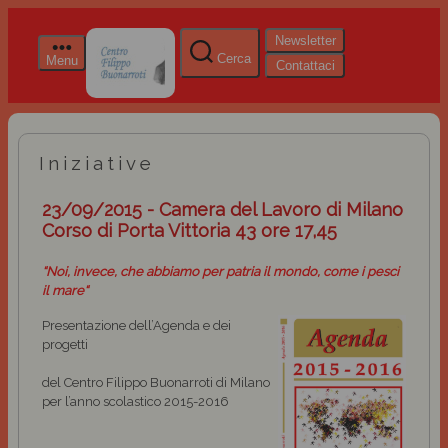
Newsletter
Cerca
Menu
Contattaci
Iniziative
23/09/2015 - Camera del Lavoro di Milano
Corso di Porta Vittoria 43 ore 17,45
“Noi, invece, che abbiamo per patria il mondo, come i pesci
il mare“
Presentazione dell’Agenda e dei
progetti
del Centro Filippo Buonarroti di Milano
per l’anno scolastico 2015-2016