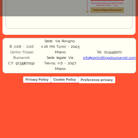
Sede: Via Rovigno,
© 2008 - 2026
n.26 (M1 Turro) - 20125
Centro Filippo
Milano
Tel. 0245491072
Buonarroti
Sede legale: Via
info@centrofilippobuonarroti.com
C.F. 97339870152
Treviso, n.6 - 20127
Milano
Privacy Policy
Cookie Policy
Preferenze privacy