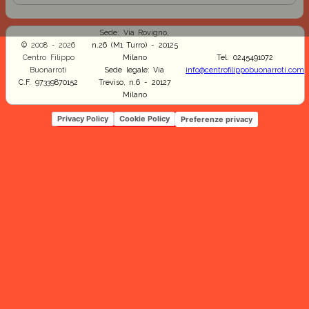
Sede: Via Rovigno,
© 2008 - 2026
n.26 (M1 Turro) - 20125
Centro Filippo
Milano
Tel. 0245491072
Buonarroti
Sede legale: Via
info@centrofilippobuonarroti.com
C.F. 97339870152
Treviso, n.6 - 20127
Milano
Privacy Policy
Cookie Policy
Preferenze privacy