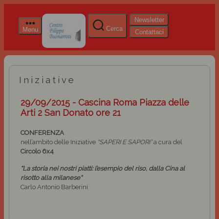
Newsletter
Cerca
Menu
Contattaci
Iniziative
29/09/2015 - Cascina Roma Piazza delle
Arti 2 San Donato ore 21
CONFERENZA
nell’ambito delle Iniziative
“SAPERI E SAPORI”
a cura del
Circolo 6x4
“La storia nei nostri piatti: l’esempio del riso, dalla Cina al
risotto alla milanese“
Carlo Antonio Barberini