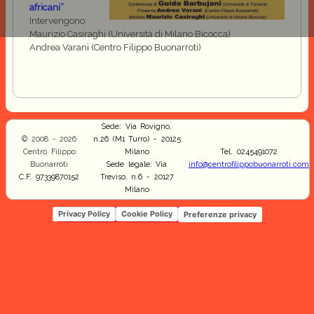
africani”
Intervengono:
Maurizio Casiraghi (Università di Milano Bicocca)
Andrea Varani (Centro Filippo Buonarroti)
Sede: Via Rovigno,
© 2008 - 2026
n.26 (M1 Turro) - 20125
Centro Filippo
Milano
Tel. 0245491072
Buonarroti
Sede legale: Via
info@centrofilippobuonarroti.com
C.F. 97339870152
Treviso, n.6 - 20127
Milano
Privacy Policy
Cookie Policy
Preferenze privacy