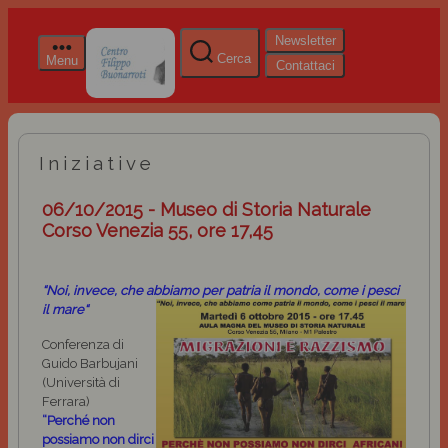
Newsletter
Cerca
Menu
Contattaci
Iniziative
06/10/2015 - Museo di Storia Naturale
Corso Venezia 55, ore 17,45
“Noi, invece, che abbiamo per patria il mondo, come i pesci
il mare“
Conferenza di
Guido Barbujani
(Università di
Ferrara)
“Perché non
possiamo non dirci