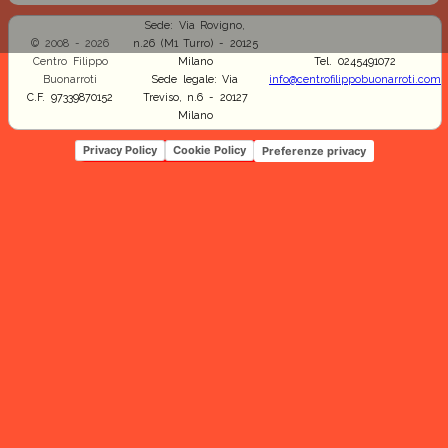
Sede: Via Rovigno,
© 2008 - 2026
n.26 (M1 Turro) - 20125
Centro Filippo
Milano
Tel. 0245491072
Buonarroti
Sede legale: Via
info@centrofilippobuonarroti.com
C.F. 97339870152
Treviso, n.6 - 20127
Milano
Privacy Policy
Cookie Policy
Preferenze privacy