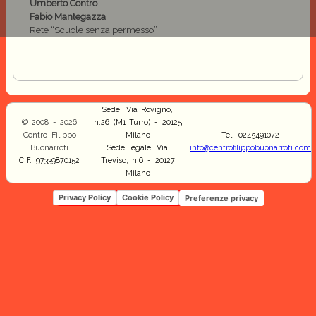
Umberto Contro
Fabio Mantegazza
Rete “Scuole senza permesso”
Sede: Via Rovigno,
© 2008 - 2026
n.26 (M1 Turro) - 20125
Centro Filippo
Milano
Tel. 0245491072
Buonarroti
Sede legale: Via
info@centrofilippobuonarroti.com
C.F. 97339870152
Treviso, n.6 - 20127
Milano
Privacy Policy
Cookie Policy
Preferenze privacy