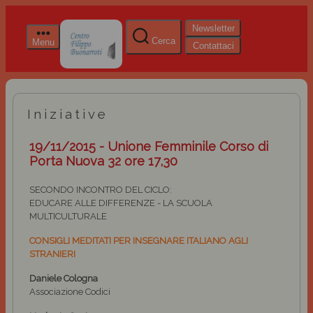
Newsletter
Cerca
Menu
Contattaci
Iniziative
19/11/2015 - Unione Femminile Corso di
Porta Nuova 32 ore 17,30
SECONDO INCONTRO DEL CICLO:
EDUCARE ALLE DIFFERENZE - LA SCUOLA
MULTICULTURALE
CONSIGLI MEDITATI PER INSEGNARE ITALIANO AGLI
STRANIERI
Daniele Cologna
Associazione Codici