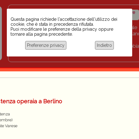
Insegnanti contro il
Calendario
Storico iniziative
razzismo
iniziative
Questa pagina richiede l'accettazione dell'utilizzo dei
cookie, che è stata in precedenza rifiutata.
Home
Scuola BINARI
Biblioteca digitale
Puoi modificare le preferenze della privacy oppure
Progetti per le scuole 2023-2024
Link
Collan
tornare alla pagina precedente.
Chi siamo
Preferenze privacy
Indietro
Coordinamento Docenti contro Razzismo, Xenofobia
Documentazione
tenza operaia a Berlino
stenza
tembre)
ste Varese