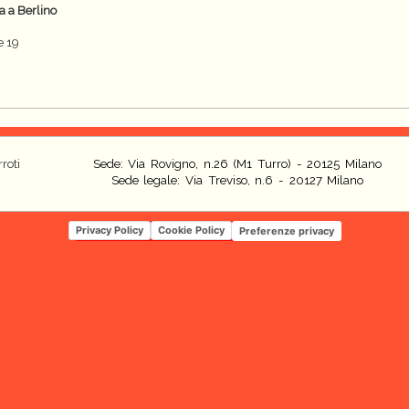
a a Berlino
e 19
roti
Sede: Via Rovigno, n.26 (M1 Turro) - 20125 Milano
Sede legale: Via Treviso, n.6 - 20127 Milano
Privacy Policy
Cookie Policy
Preferenze privacy