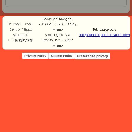
Sede: Via Rovigno,
© 2008 - 2026
n.26 (M1 Turro) - 20125
Centro Filippo
Milano
Tel. 0245491072
Buonarroti
Sede legale: Via
info@centrofilippobuonarroti.com
C.F. 97339870152
Treviso, n.6 - 20127
Milano
Privacy Policy
Cookie Policy
Preferenze privacy