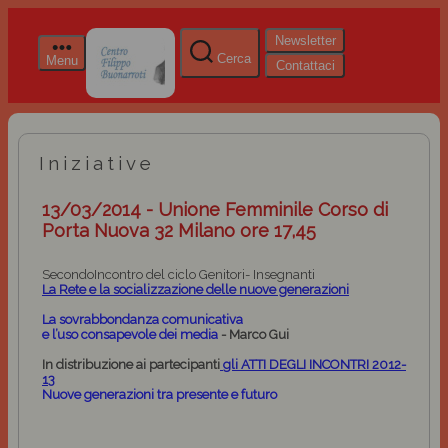
Newsletter
Cerca
Menu
Contattaci
Iniziative
13/03/2014 - Unione Femminile Corso di
Porta Nuova 32 Milano ore 17,45
SecondoIncontro del ciclo Genitori- Insegnanti
La Rete e la socializzazione delle nuove generazioni
La sovrabbondanza comunicativa
e l’uso consapevole dei media
-
Marco Gui
In distribuzione ai partecipanti
gli
ATTI DEGLI INCONTRI 2012-
13
Nuove generazioni tra presente e futuro