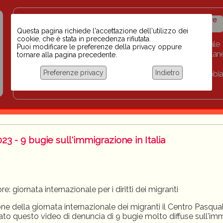
Insegnanti contro il
Calendario
Storico iniziative
razzismo
iniziative
Questa pagina richiede l'accettazione dell'utilizzo dei
cookie, che è stata in precedenza rifiutata.
Home
Scuola BINARI
Biblioteca digitale
Puoi modificare le preferenze della privacy oppure
Progetti per le scuole 2023-2024
Link
Collan
tornare alla pagina precedente.
Chi siamo
Preferenze privacy
Indietro
Coordinamento Docenti contro Razzismo, Xenofobia
Documentazione
23 - 9 bugie sull'immigrazione in Italia
e: giornata internazionale per i diritti dei migranti
ne della giornata internazionale dei migranti il Centro Pasqua
ato questo video di denuncia di 9 bugie molto diffuse sull'im