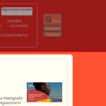
Esposizioni mostre
Iniziative
Cerca
e
Le mostre
Newsletter
Contattaci
 e Nazionalismo
le Martignetti
migrazione in