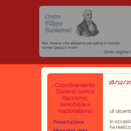
Noi, invece, che abbiamo per patria il mondo,
come i pesci il mare
Dante Alighieri
18/12/20
Coordinamento
Docenti contro
Razzismo,
Xenofobia e
Nazionalismo
18 dicembr
In occasio
Presentazione
ha realizz
Migrazioni: dieci