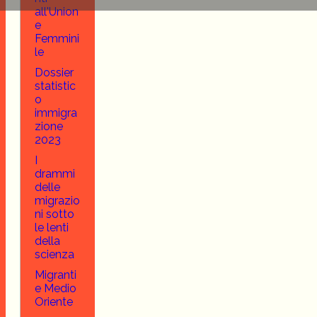
all'Union
e
Femmini
le
Dossier
statistic
o
immigra
zione
2023
I
drammi
delle
migrazio
ni sotto
le lenti
della
scienza
Migranti
e Medio
Oriente