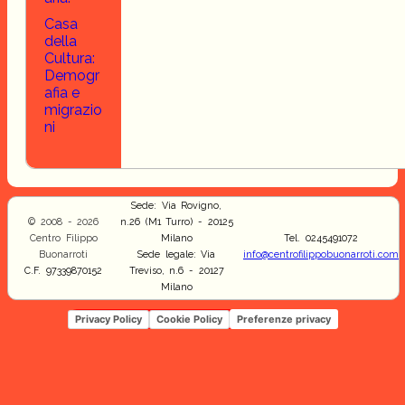
Casa
della
Cultura:
Demogr
afia e
migrazio
ni
Sede: Via Rovigno,
© 2008 - 2026
n.26 (M1 Turro) - 20125
Centro Filippo
Milano
Tel. 0245491072
Buonarroti
Sede legale: Via
info@centrofilippobuonarroti.com
C.F. 97339870152
Treviso, n.6 - 20127
Milano
Privacy Policy
Cookie Policy
Preferenze privacy