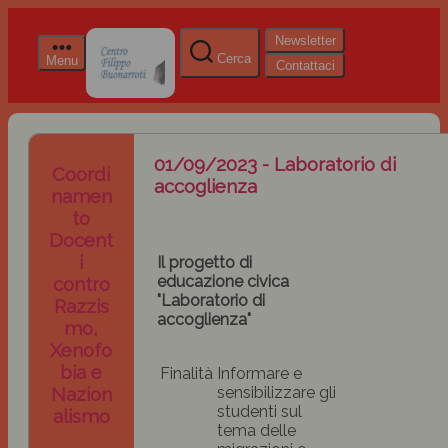
Newsletter
Cerca
Menu
Contattaci
01/09/2023 - Laboratorio di
Coordi
accoglienza
namen
to
Docent
i
Il progetto di
educazione civica
contro
"Laboratorio di
Razzis
accoglienza"
mo,
Xenofo
bia e
Finalità
Informare e
Nazion
sensibilizzare gli
studenti sul
alismo
tema delle