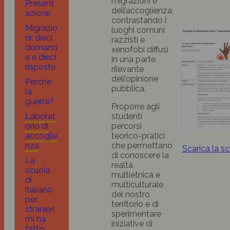
migrazioni e
Present
dell’accoglienza,
azione
contrastando i
Migrazio
luoghi comuni
ni: dieci
razzisti e
domand
xenofobi diffusi
e e dieci
in una parte
risposte
rilevante
dell’opinione
Perché
pubblica.
la
guerra?
Proporre agli
Laborat
studenti
orio di
percorsi
accoglie
teorico-pratici
nza
che permettano
Scarica la s
di conoscere la
La
realtà
scuola
multietnica e
di
multiculturale
italiano
del nostro
per
territorio e di
stranieri
sperimentare
mi ha
iniziative di
fatto