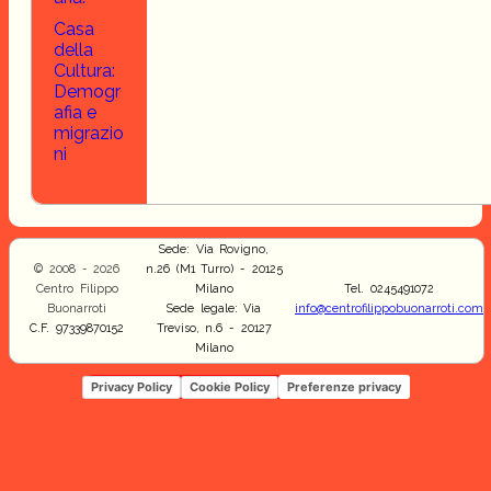
Casa
della
Cultura:
Demogr
afia e
migrazio
ni
Sede: Via Rovigno,
© 2008 - 2026
n.26 (M1 Turro) - 20125
Centro Filippo
Milano
Tel. 0245491072
Buonarroti
Sede legale: Via
info@centrofilippobuonarroti.com
C.F. 97339870152
Treviso, n.6 - 20127
Milano
Privacy Policy
Cookie Policy
Preferenze privacy