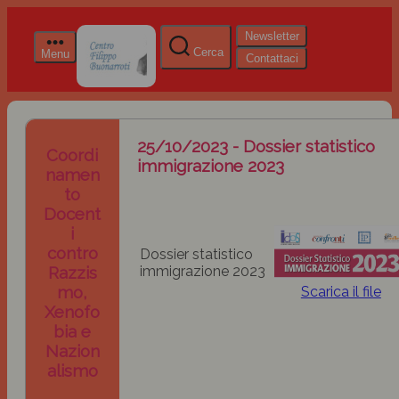
Newsletter
Cerca
Menu
Contattaci
25/10/2023 - Dossier statistico
Coordi
immigrazione 2023
namen
to
Docent
i
contro
Dossier statistico
Razzis
immigrazione 2023
mo,
Scarica il file
Xenofo
bia e
Nazion
alismo