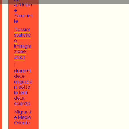
all'Union
e
Femmini
le
Dossier
statistic
o
immigra
zione
2023
I
drammi
delle
migrazio
ni sotto
le lenti
della
scienza
Migranti
e Medio
Oriente