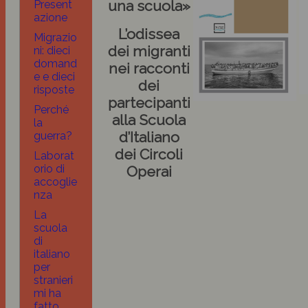
una scuola»
Present
azione
L’odissea
Migrazio
dei migranti
ni: dieci
domand
nei racconti
e e dieci
dei
risposte
partecipanti
Perché
alla Scuola
la
d’Italiano
guerra?
dei Circoli
Laborat
orio di
Operai
accoglie
nza
La
scuola
di
italiano
per
stranieri
mi ha
fatto