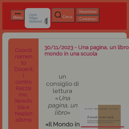
Newsletter
Cerca
Menu
Contattaci
30/11/2023 - Una pagina, un libro: 
Coordi
mondo in una scuola
namen
to
Docent
i
un
contro
consiglio di
Razzis
lettura
mo,
«
Una
Xenofo
pagina, un
bia e
libro
»
Nazion
alismo
«Il Mondo in