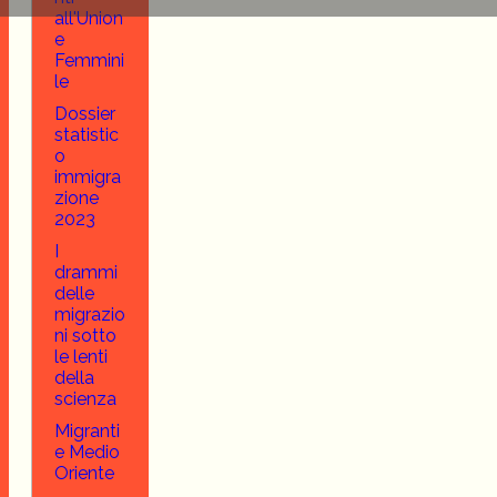
all'Union
e
Femmini
le
Dossier
statistic
o
immigra
zione
2023
I
drammi
delle
migrazio
ni sotto
le lenti
della
scienza
Migranti
e Medio
Oriente