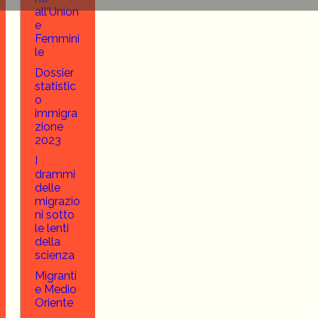
all'Union
e
Femmini
le
Dossier
statistic
o
immigra
zione
2023
I
drammi
delle
migrazio
ni sotto
le lenti
della
scienza
Migranti
e Medio
Oriente