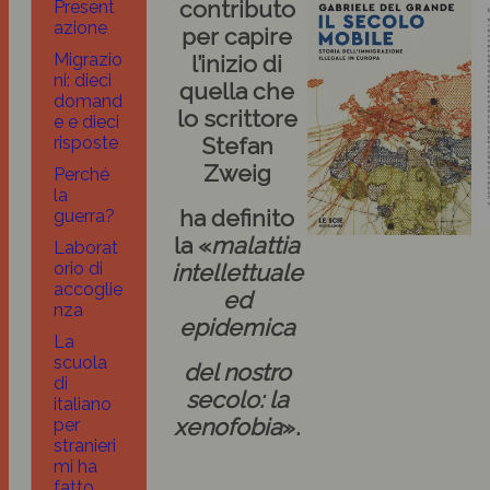
contributo
Present
azione
per capire
Migrazio
l’inizio di
ni: dieci
quella che
domand
lo scrittore
e e dieci
risposte
Stefan
Zweig
Perché
la
ha definito
guerra?
la «
malattia
Laborat
orio di
intellettuale
accoglie
ed
nza
epidemica
La
scuola
del nostro
di
secolo: la
italiano
xenofobia
».
per
stranieri
mi ha
fatto