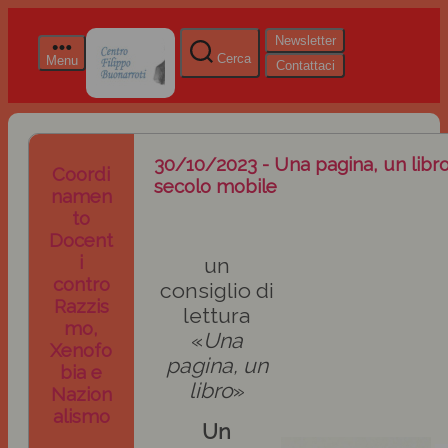
Newsletter
Cerca
Menu
Contattaci
30/10/2023 - Una pagina, un libro:
Coordi
secolo mobile
namen
to
Docent
i
un
contro
consiglio di
Razzis
lettura
mo,
«
Una
Xenofo
pagina, un
bia e
libro
»
Nazion
alismo
Un