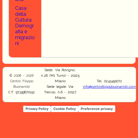
Casa
della
Cultura:
Demogr
afia e
migrazio
ni
Sede: Via Rovigno,
© 2008 - 2026
n.26 (M1 Turro) - 20125
Centro Filippo
Milano
Tel. 0245491072
Buonarroti
Sede legale: Via
info@centrofilippobuonarroti.com
C.F. 97339870152
Treviso, n.6 - 20127
Milano
Privacy Policy
Cookie Policy
Preferenze privacy