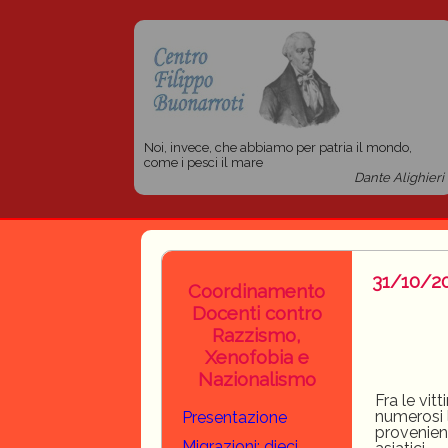
Noi, invece, che abbiamo per patria il mondo,
come i pesci il mare
Dante Alighieri
31/10/20
Coordinamento
Docenti contro
Razzismo,
Xenofobia e
Nazionalismo
Fra le vit
numerosi l
Presentazione
provenient
Migrazioni: dieci