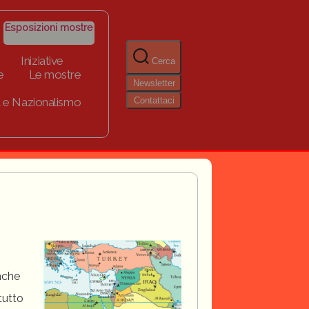
Esposizioni mostre
Iniziative
Cerca
e
Le mostre
Newsletter
Contattaci
 e Nazionalismo
anche
tutto