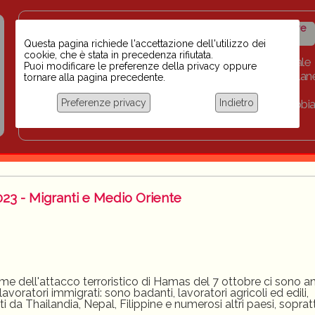
Insegnanti contro il
Calendario
Storico iniziative
razzismo
iniziative
Questa pagina richiede l'accettazione dell'utilizzo dei
cookie, che è stata in precedenza rifiutata.
Home
Scuola BINARI
Biblioteca digitale
Puoi modificare le preferenze della privacy oppure
Progetti per le scuole 2023-2024
Link
Collan
tornare alla pagina precedente.
Chi siamo
Preferenze privacy
Indietro
Coordinamento Docenti contro Razzismo, Xenofobia
Documentazione
23 - Migranti e Medio Oriente
time dell'attacco terroristico di Hamas del 7 ottobre ci sono 
avoratori immigrati: sono badanti, lavoratori agricoli ed edili,
i da Thailandia, Nepal, Filippine e numerosi altri paesi, soprat