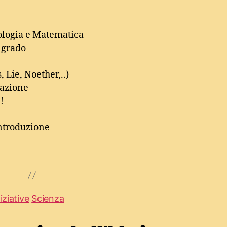
ologia e Matematica
 grado
 Lie, Noether,..)
vazione
!
 introduzione
iziative
Scienza