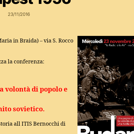
23/11/2016
Maria in Braida) – via S. Rocco
za la conferenza:
a volontà di popolo e
mito sovietico.
storia all ITIS Bernocchi di