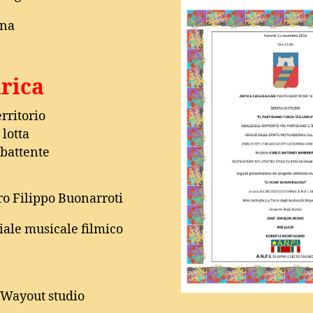
una
urica
erritorio
 lotta
mbattente
ro Filippo Buonarroti
iale musicale filmico
, Wayout studio