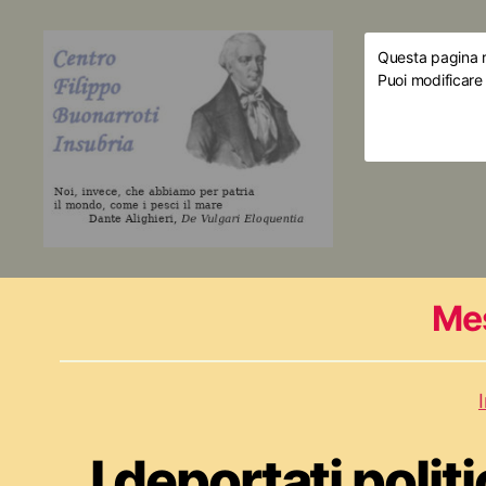
Questa pagina ri
Puoi modificare
Me
I deportati polit