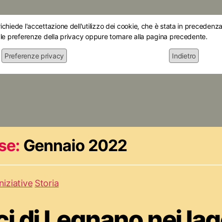
chiede l'accettazione dell'utilizzo dei cookie, che è stata in precedenza 
 le preferenze della privacy oppure tornare alla pagina precedente.
Preferenze privacy
Indietro
Home
Chi siamo
Le mostre
Attiv
se:
Gennaio 2022
Iniziative
Storia
ici di Legnano nei la