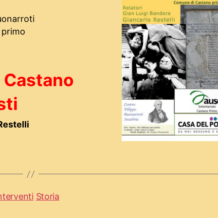
uonarroti
 primo
di Castano
sti
estelli
nterventi
Storia