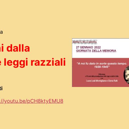
ia
i dalla
leggi razziali
ti
://youtu.be/pCH8ktyEMU8