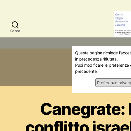
Cerca
Questa pagina richiede l'accett
Mese:
Di
in precedenza rifiutata.
Puoi modificare le preferenze 
precedente.
Preferenze privac
Attualità
Iniz
Canegrate: L
conflitto isra