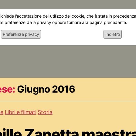
chiede l'accettazione dell'utilizzo dei cookie, che è stata in precedenza 
 le preferenze della privacy oppure tornare alla pagina precedente.
Preferenze privacy
Indietro
Home
Chi siamo
Le mostre
Attiv
se:
Giugno 2016
ve
Libri e filmati
Storia
ille Zanetta maestra