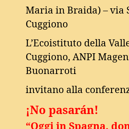
Maria in Braida) – via 
Cuggiono
L’Ecoistituto della Vall
Cuggiono, ANPI Magent
Buonarroti
invitano alla conferen
¡No pasarán!
“Oggi in Spagna, dom