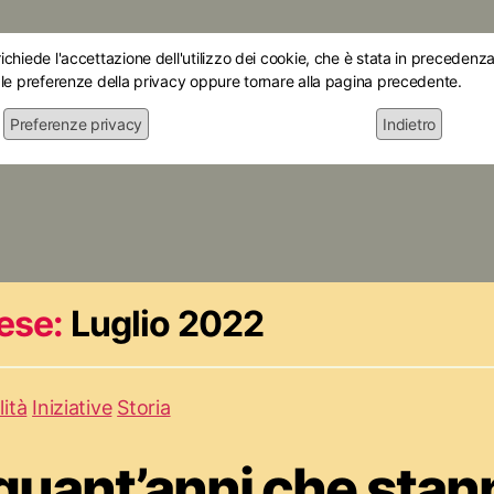
chiede l'accettazione dell'utilizzo dei cookie, che è stata in precedenza 
 le preferenze della privacy oppure tornare alla pagina precedente.
Preferenze privacy
Indietro
Home
Chi siamo
Le mostre
Attiv
ese:
Luglio 2022
lità
Iniziative
Storia
nquant’anni che stan