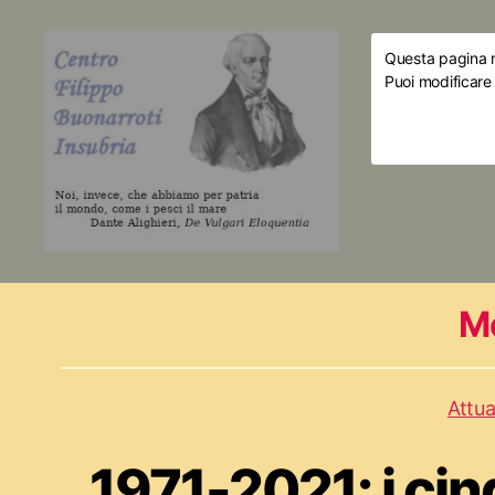
Questa pagina ri
Puoi modificare
M
Attua
1971-2021: i ci